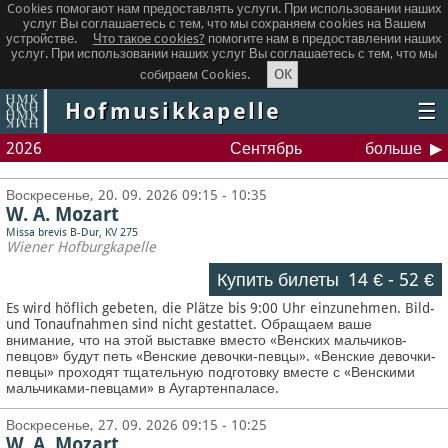
Cookies помогают нам предоставлять услуги. При использовании наших
услуг Вы соглашаетесь с тем, что мы сохраняем сookies на Вашем
устройстве.
Что такое сookies?
помогите нам в предоставлении наших
услуг. При использовании наших услуг Вы соглашаетесь с тем, что мы
OK
собираем Cookies.
Hofmusikkapelle
☰
2026
Сентябрь
больше
Воскресенье, 20. 09. 2026 09:15 - 10:35
W. A. Mozart
Missa brevis B-Dur, KV 275
Wiener Hofburgkapelle
Купить билеты
14 €
-
52 €
Es wird höflich gebeten, die Plätze bis 9:00 Uhr einzunehmen. Bild-
und Tonaufnahmen sind nicht gestattet.
Обращаем ваше
внимание, что на этой выставке вместо «Венских мальчиков-
певцов» будут петь «Венские девочки-певцы». «Венские девочки-
певцы» проходят тщательную подготовку вместе с «Венскими
мальчиками-певцами» в Аугартенпаласе.
Воскресенье, 27. 09. 2026 09:15 - 10:25
W. A. Mozart