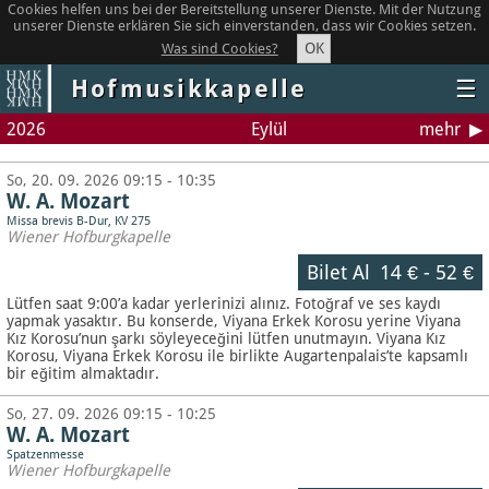
Cookies helfen uns bei der Bereitstellung unserer Dienste. Mit der Nutzung
unserer Dienste erklären Sie sich einverstanden, dass wir Cookies setzen.
OK
Was sind Cookies?
Hofmusikkapelle
☰
2026
Eylül
mehr
So, 20. 09. 2026 09:15 - 10:35
W. A. Mozart
Missa brevis B-Dur, KV 275
Wiener Hofburgkapelle
Bilet Al
14 €
-
52 €
Lütfen saat 9:00’a kadar yerlerinizi alınız. Fotoğraf ve ses kaydı
yapmak yasaktır.
Bu konserde, Viyana Erkek Korosu yerine Viyana
Kız Korosu’nun şarkı söyleyeceğini lütfen unutmayın. Viyana Kız
Korosu, Viyana Erkek Korosu ile birlikte Augartenpalais’te kapsamlı
bir eğitim almaktadır.
So, 27. 09. 2026 09:15 - 10:25
W. A. Mozart
Spatzenmesse
Wiener Hofburgkapelle