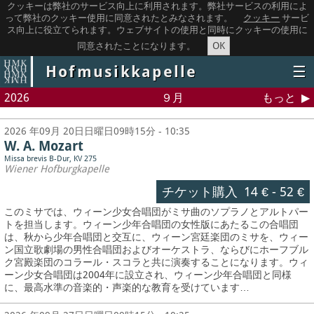
クッキーは弊社のサービス向上に利用されます。弊社サービスの利用によ
って弊社のクッキー使用に同意されたとみなされます。
クッキー
サービ
ス向上に役立てられます。ウェブサイトの使用と同時にクッキーの使用に
OK
同意されたことになります。
Hofmusikkapelle
☰
2026
９月
もっと
2026 年09月 20日日曜日09時15分 - 10:35
W. A. Mozart
Missa brevis B-Dur, KV 275
Wiener Hofburgkapelle
チケット購入
14 €
-
52 €
このミサでは、ウィーン少女合唱団がミサ曲のソプラノとアルトパー
トを担当します。ウィーン少年合唱団の女性版にあたるこの合唱団
は、秋から少年合唱団と交互に、ウィーン宮廷楽団のミサを、ウィー
ン国立歌劇場の男性合唱団およびオーケストラ、ならびにホーフブル
ク宮殿楽団のコラール・スコラと共に演奏することになります。ウィ
ーン少女合唱団は2004年に設立され、ウィーン少年合唱団と同様
に、最高水準の音楽的・声楽的な教育を受けています…