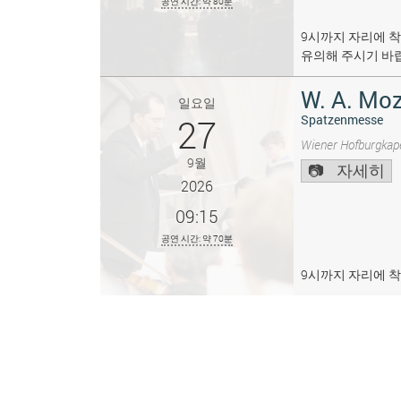
공연 시간: 약 80분
9시까지 자리에 착
유의해 주시기 바
W. A. Moz
일요일
27
Spatzenmesse
Wiener Hofburgkape
9월
자세히
2026
09:15
공연 시간: 약 70분
9시까지 자리에 착