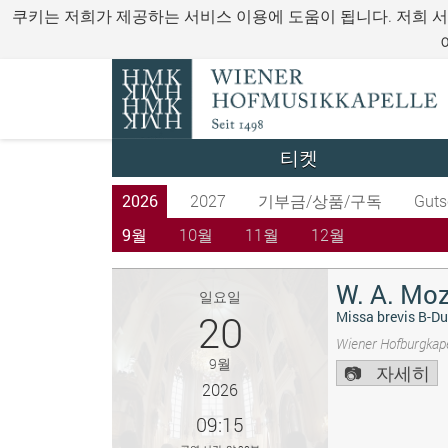
쿠키는 저희가 제공하는 서비스 이용에 도움이 됩니다. 저희 
티켓
2026
2027
기부금/상품/구독
Guts
9월
10월
11월
12월
W. A. Moz
일요일
20
Missa brevis B-Du
Wiener Hofburgkape
9월
자세히
2026
09:15