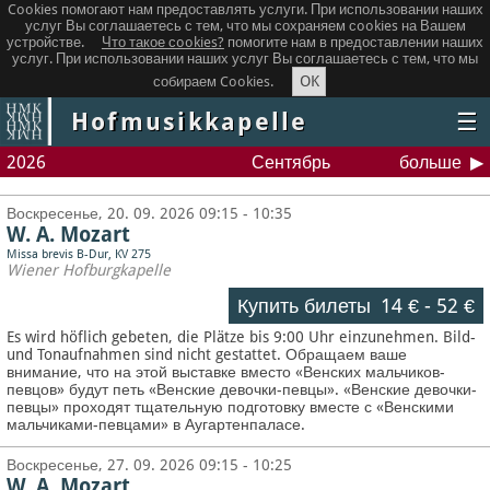
Cookies помогают нам предоставлять услуги. При использовании наших
услуг Вы соглашаетесь с тем, что мы сохраняем сookies на Вашем
устройстве.
Что такое сookies?
помогите нам в предоставлении наших
услуг. При использовании наших услуг Вы соглашаетесь с тем, что мы
OK
собираем Cookies.
Hofmusikkapelle
☰
2026
Сентябрь
больше
Воскресенье, 20. 09. 2026 09:15 - 10:35
W. A. Mozart
Missa brevis B-Dur, KV 275
Wiener Hofburgkapelle
Купить билеты
14 €
-
52 €
Es wird höflich gebeten, die Plätze bis 9:00 Uhr einzunehmen. Bild-
und Tonaufnahmen sind nicht gestattet.
Обращаем ваше
внимание, что на этой выставке вместо «Венских мальчиков-
певцов» будут петь «Венские девочки-певцы». «Венские девочки-
певцы» проходят тщательную подготовку вместе с «Венскими
мальчиками-певцами» в Аугартенпаласе.
Воскресенье, 27. 09. 2026 09:15 - 10:25
W. A. Mozart