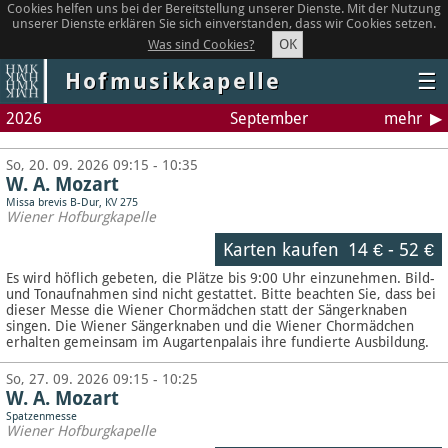
Cookies helfen uns bei der Bereitstellung unserer Dienste. Mit der Nutzung
unserer Dienste erklären Sie sich einverstanden, dass wir Cookies setzen.
OK
Was sind Cookies?
Hofmusikkapelle
☰
2026
September
mehr
So, 20. 09. 2026 09:15 - 10:35
W. A. Mozart
Missa brevis B-Dur, KV 275
Wiener Hofburgkapelle
Karten kaufen
14 €
-
52 €
Es wird höflich gebeten, die Plätze bis 9:00 Uhr einzunehmen. Bild-
und Tonaufnahmen sind nicht gestattet.
Bitte beachten Sie, dass bei
dieser Messe die Wiener Chormädchen statt der Sängerknaben
singen. Die Wiener Sängerknaben und die Wiener Chormädchen
erhalten gemeinsam im Augartenpalais ihre fundierte Ausbildung.
So, 27. 09. 2026 09:15 - 10:25
W. A. Mozart
Spatzenmesse
Wiener Hofburgkapelle