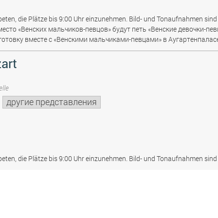
beten, die Plätze bis 9:00 Uhr einzunehmen. Bild- und Tonaufnahmen sind 
место «Венских мальчиков-певцов» будут петь «Венские девочки-пев
отовку вместе с «Венскими мальчиками-певцами» в Аугартенпаласе
art
lle
другие представления
beten, die Plätze bis 9:00 Uhr einzunehmen. Bild- und Tonaufnahmen sind 