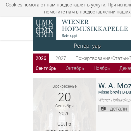
Cookies помогают нам предоставлять услуги. При испол
помогите нам в предоставлении наших 
Репертуар
2026
2027
Пожертвования/Статьи/
Сентябрь
Октябрь
Ноябрь
Дека
W. A. Moz
Воскресенье
20
Missa brevis B-Du
Wiener Hofburgkape
Сентября
детали
2026
09:15
Длительность прим. 80 мин.