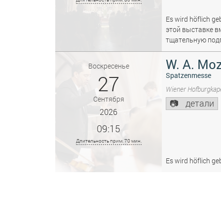
Es wird höflich ge
этой выставке в
тщательную подг
W. A. Moz
Воскресенье
27
Spatzenmesse
Wiener Hofburgkape
Сентября
детали
2026
09:15
Длительность прим. 70 мин.
Es wird höflich ge