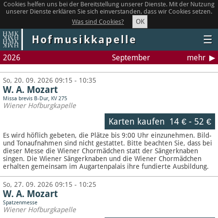
Cookies helfen uns bei der Bereitstellung unserer Dienste. Mit der Nutzung
unserer Dienste erklären Sie sich einverstanden, dass wir Cookies setzen.
OK
Was sind Cookies?
Hofmusikkapelle
☰
2026
September
mehr
So, 20. 09. 2026 09:15 - 10:35
W. A. Mozart
Missa brevis B-Dur, KV 275
Wiener Hofburgkapelle
Karten kaufen
14 €
-
52 €
Es wird höflich gebeten, die Plätze bis 9:00 Uhr einzunehmen. Bild-
und Tonaufnahmen sind nicht gestattet.
Bitte beachten Sie, dass bei
dieser Messe die Wiener Chormädchen statt der Sängerknaben
singen. Die Wiener Sängerknaben und die Wiener Chormädchen
erhalten gemeinsam im Augartenpalais ihre fundierte Ausbildung.
So, 27. 09. 2026 09:15 - 10:25
W. A. Mozart
Spatzenmesse
Wiener Hofburgkapelle