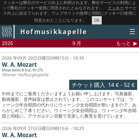
クッキーは弊社のサービス向上に利用されます。弊社サービスの利用によ
って弊社のクッキー使用に同意されたとみなされます。
クッキー
サービ
ス向上に役立てられます。ウェブサイトの使用と同時にクッキーの使用に
OK
同意されたことになります。
Hofmusikkapelle
☰
2026
９月
もっと
2026 年09月 20日日曜日09時15分 - 10:35
W. A. Mozart
Missa brevis B-Dur, KV 275
Wiener Hofburgkapelle
チケット購入
14 €
-
52 €
9:00までにご着席くださいますようお願い申し上げます。写真撮影、
動画撮影、音声録音は禁止されています。
このコンサートでは、ウ
ィーン少年合唱団の代わりにウィーン少女合唱団が歌いますので、あ
らかじめご了承ください。ウィーン少女合唱団は、ウィーン少年合唱
団と同様に、アウガルテン宮殿で充実した教育を受けています。
2026 年09月 27日日曜日09時15分 - 10:25
W. A. Mozart