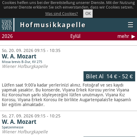
Cookies helfen uns bei der Bereitstellung unserer Dienste. Mit der Nutzung
unserer Dienste erklären Sie sich einverstanden, dass wir Cookies setzen.
OK
Was sind Cookies?
Hofmusikkapelle
☰
2026
Eylül
mehr
So, 20. 09. 2026 09:15 - 10:35
W. A. Mozart
Missa brevis B-Dur, KV 275
Wiener Hofburgkapelle
Bilet Al
14 €
-
52 €
Lütfen saat 9:00’a kadar yerlerinizi alınız. Fotoğraf ve ses kaydı
yapmak yasaktır.
Bu konserde, Viyana Erkek Korosu yerine Viyana
Kız Korosu’nun şarkı söyleyeceğini lütfen unutmayın. Viyana Kız
Korosu, Viyana Erkek Korosu ile birlikte Augartenpalais’te kapsamlı
bir eğitim almaktadır.
So, 27. 09. 2026 09:15 - 10:25
W. A. Mozart
Spatzenmesse
Wiener Hofburgkapelle