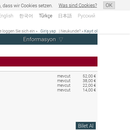
OK
n, dass wir Cookies setzen.
Was sind Cookies?
English
한국어
Türkçe
日本語
Русский
e loggen Sie sich ein »
Giriş yap
| Neukunde? »
Kayıt ol
Enformasyon
mevcut
52,00 €
mevcut
38,00 €
mevcut
22,00 €
mevcut
14,00 €
Bilet Al