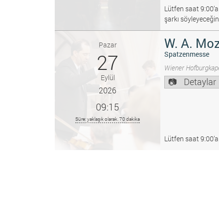
Lütfen saat 9:00’a
şarkı söyleyeceğin
W. A. Moz
Pazar
27
Spatzenmesse
Wiener Hofburgkape
Eylül
Detaylar
2026
09:15
Süre: yaklaşık olarak. 70 dakika
Lütfen saat 9:00’a