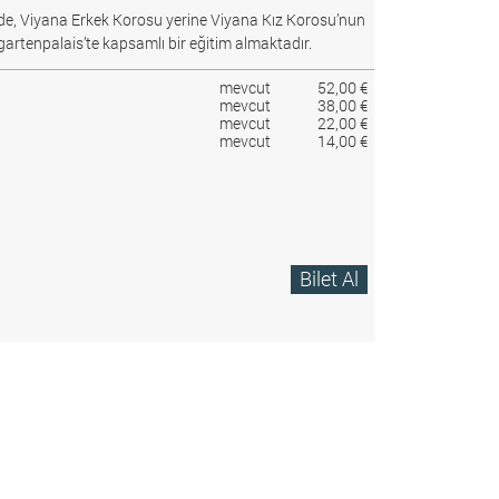
e, Viyana Erkek Korosu yerine Viyana Kız Korosu’nun
gartenpalais’te kapsamlı bir eğitim almaktadır.
mevcut
52,00 €
mevcut
38,00 €
mevcut
22,00 €
mevcut
14,00 €
Bilet Al