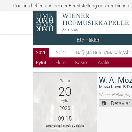
Cookies helfen uns bei der Bereitstellung unserer Dienste
Etkinlikler
2026
2027
Bağışta Bulun/Makale/Abo
Eylül
Ekim
Kasım
Aralık
W. A. Moz
Pazar
20
Missa brevis B-Du
Wiener Hofburgkape
Eylül
Detaylar
2026
09:15
Süre: yaklaşık olarak. 80 dakika