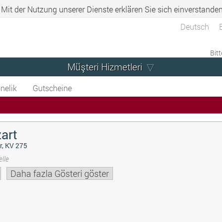
. Mit der Nutzung unserer Dienste erklären Sie sich einverstande
Deutsch
Bitt
Müşteri Hizmetleri
nelik
Gutscheine
art
r, KV 275
lle
Daha fazla Gösteri göster