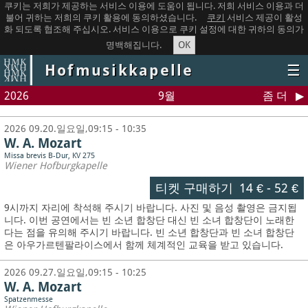
쿠키는 저희가 제공하는 서비스 이용에 도움이 됩니다. 저희 서비스 이용과 더
불어 귀하는 저희의 쿠키 활용에 동의하셨습니다.
쿠키
서비스 제공이 활성
화 되도록 협조해 주십시오. 서비스 이용으로 쿠키 설정에 대한 귀하의 동의가
OK
명백해집니다.
Hofmusikkapelle
☰
2026
9월
좀 더
2026 09.20.일요일,09:15 - 10:35
W. A. Mozart
Missa brevis B-Dur, KV 275
Wiener Hofburgkapelle
티켓 구매하기
14 €
-
52 €
9시까지 자리에 착석해 주시기 바랍니다. 사진 및 음성 촬영은 금지됩
니다.
이번 공연에서는 빈 소년 합창단 대신 빈 소녀 합창단이 노래한
다는 점을 유의해 주시기 바랍니다. 빈 소년 합창단과 빈 소녀 합창단
은 아우가르텐팔라이스에서 함께 체계적인 교육을 받고 있습니다.
2026 09.27.일요일,09:15 - 10:25
W. A. Mozart
Spatzenmesse