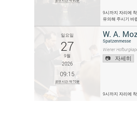
공연 시간: 약 80분
9시까지 자리에 착
유의해 주시기 바
W. A. Moz
일요일
27
Spatzenmesse
Wiener Hofburgkape
9월
자세히
2026
09:15
공연 시간: 약 70분
9시까지 자리에 착