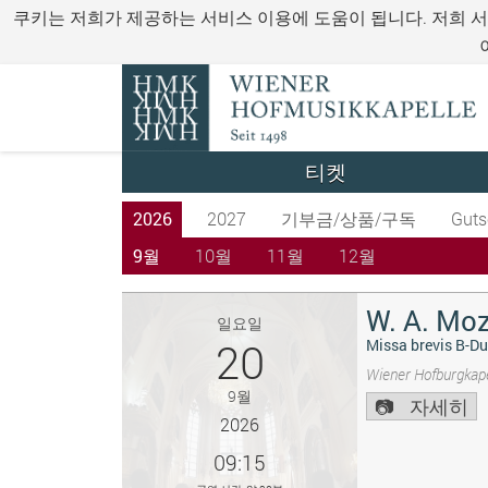
쿠키는 저희가 제공하는 서비스 이용에 도움이 됩니다. 저희 
티켓
2026
2027
기부금/상품/구독
Guts
9월
10월
11월
12월
W. A. Moz
일요일
20
Missa brevis B-Du
Wiener Hofburgkape
9월
자세히
2026
09:15