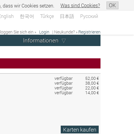
OK
n, dass wir Cookies setzen.
Was sind Cookies?
English
한국어
Türkçe
日本語
Русский
 loggen Sie sich ein »
Login
| Neukunde? »
Registrieren
Informationen
verfügbar
52,00 €
verfügbar
38,00 €
verfügbar
22,00 €
verfügbar
14,00 €
Karten kaufen