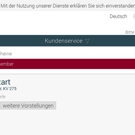
. Mit der Nutzung unserer Dienste erklären Sie sich einverstande
Deutsch
Bitte
Kundenservice
heine
zember
art
r, KV 275
lle
weitere Vorstellungen