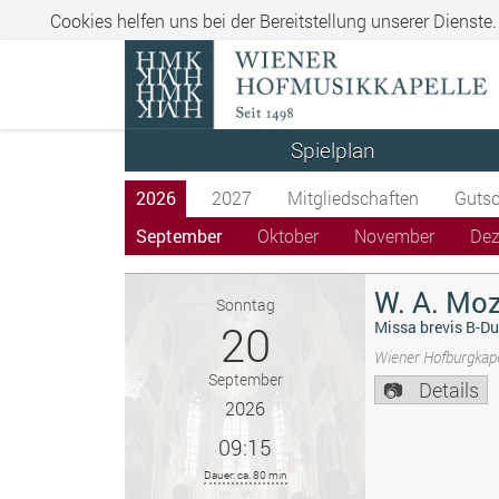
Cookies helfen uns bei der Bereitstellung unserer Dienste
Spielplan
2026
2027
Mitgliedschaften
Gutsc
September
Oktober
November
De
W. A. Moz
Sonntag
20
Missa brevis B-Du
Wiener Hofburgkape
September
Details
2026
09:15
Dauer: ca. 80 min