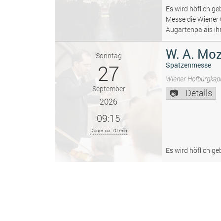
Es wird höflich ge
Messe die Wiener
Augartenpalais ih
W. A. Moz
Sonntag
27
Spatzenmesse
Wiener Hofburgkape
September
Details
2026
09:15
Dauer: ca. 70 min
Es wird höflich ge