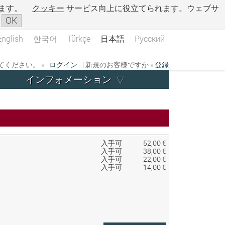
ます。
クッキー
サービス向上に役立てられます。ウェブサ
OK
English
한국어
Türkçe
日本語
Русский
ください。 »
ログイン
| 新規のお客様ですか »
登録
インフォメーション
入手可
52,00 €
入手可
38,00 €
入手可
22,00 €
入手可
14,00 €