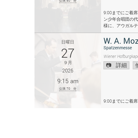
公演: 80 分
9:00までにご
ン少年合唱団の代
様に、アウガルテ
W. A. Moz
日曜日
27
Spatzenmesse
Wiener Hofburgkape
９月
詳細
2026
9:15 am
公演: 70 分
9:00までにご