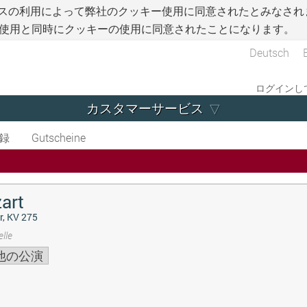
スの利用によって弊社のクッキー使用に同意されたとみなされ
使用と同時にクッキーの使用に同意されたことになります。
Deutsch
ログインして
カスタマーサービス
録
Gutscheine
art
r, KV 275
lle
他の公演