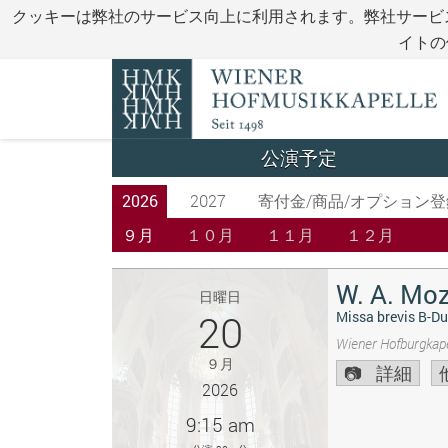
クッキーは弊社のサービス向上に利用されます。弊社サービ
イトの
公演予定
2026
2027
寄付金/商品/オプション登
９月
１０月
１１月
１２月
W. A. Moz
日曜日
20
Missa brevis B-Du
Wiener Hofburgkape
９月
詳細
2026
9:15 am