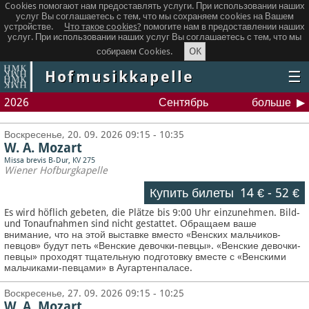
Cookies помогают нам предоставлять услуги. При использовании наших
услуг Вы соглашаетесь с тем, что мы сохраняем сookies на Вашем
устройстве.
Что такое сookies?
помогите нам в предоставлении наших
услуг. При использовании наших услуг Вы соглашаетесь с тем, что мы
OK
собираем Cookies.
Hofmusikkapelle
☰
2026
Сентябрь
больше
Воскресенье, 20. 09. 2026 09:15 - 10:35
W. A. Mozart
Missa brevis B-Dur, KV 275
Wiener Hofburgkapelle
Купить билеты
14 €
-
52 €
Es wird höflich gebeten, die Plätze bis 9:00 Uhr einzunehmen. Bild-
und Tonaufnahmen sind nicht gestattet.
Обращаем ваше
внимание, что на этой выставке вместо «Венских мальчиков-
певцов» будут петь «Венские девочки-певцы». «Венские девочки-
певцы» проходят тщательную подготовку вместе с «Венскими
мальчиками-певцами» в Аугартенпаласе.
Воскресенье, 27. 09. 2026 09:15 - 10:25
W. A. Mozart