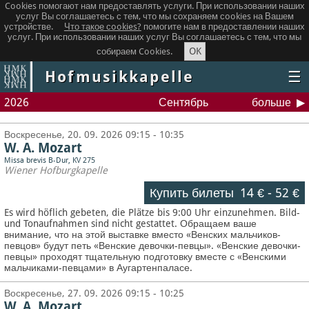
Cookies помогают нам предоставлять услуги. При использовании наших
услуг Вы соглашаетесь с тем, что мы сохраняем сookies на Вашем
устройстве.
Что такое сookies?
помогите нам в предоставлении наших
услуг. При использовании наших услуг Вы соглашаетесь с тем, что мы
OK
собираем Cookies.
Hofmusikkapelle
☰
2026
Сентябрь
больше
Воскресенье, 20. 09. 2026 09:15 - 10:35
W. A. Mozart
Missa brevis B-Dur, KV 275
Wiener Hofburgkapelle
Купить билеты
14 €
-
52 €
Es wird höflich gebeten, die Plätze bis 9:00 Uhr einzunehmen. Bild-
und Tonaufnahmen sind nicht gestattet.
Обращаем ваше
внимание, что на этой выставке вместо «Венских мальчиков-
певцов» будут петь «Венские девочки-певцы». «Венские девочки-
певцы» проходят тщательную подготовку вместе с «Венскими
мальчиками-певцами» в Аугартенпаласе.
Воскресенье, 27. 09. 2026 09:15 - 10:25
W. A. Mozart