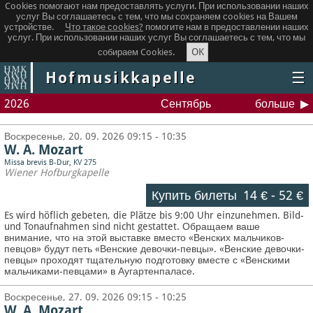
Cookies помогают нам предоставлять услуги. При использовании наших
услуг Вы соглашаетесь с тем, что мы сохраняем сookies на Вашем
устройстве.
Что такое сookies?
помогите нам в предоставлении наших
услуг. При использовании наших услуг Вы соглашаетесь с тем, что мы
OK
собираем Cookies.
Hofmusikkapelle
☰
2026
Сентябрь
больше
Воскресенье, 20. 09. 2026 09:15 - 10:35
W. A. Mozart
Missa brevis B-Dur, KV 275
Wiener Hofburgkapelle
Купить билеты
14 €
-
52 €
Es wird höflich gebeten, die Plätze bis 9:00 Uhr einzunehmen. Bild-
und Tonaufnahmen sind nicht gestattet.
Обращаем ваше
внимание, что на этой выставке вместо «Венских мальчиков-
певцов» будут петь «Венские девочки-певцы». «Венские девочки-
певцы» проходят тщательную подготовку вместе с «Венскими
мальчиками-певцами» в Аугартенпаласе.
Воскресенье, 27. 09. 2026 09:15 - 10:25
W. A. Mozart