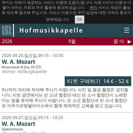
쿠키는 저희가 제공하는 서비스 이용에 도움이 됩니다. 저희 서비스 이용과 더
불어 귀하는 저희의 쿠키 활용에 동의하셨습니다.
쿠키
서비스 제공이 활성
화 되도록 협조해 주십시오. 서비스 이용으로 쿠키 설정에 대한 귀하의 동의가
OK
명백해집니다.
Hofmusikkapelle
☰
2026
9월
좀 더
2026 09.20.일요일,09:15 - 10:35
W. A. Mozart
Missa brevis B-Dur, KV 275
Wiener Hofburgkapelle
티켓 구매하기
14 €
-
52 €
9시까지 자리에 착석해 주시기 바랍니다. 사진 및 음성 촬영은 금지됩
니다.
이번 공연에서는 빈 소년 합창단 대신 빈 소녀 합창단이 노래한
다는 점을 유의해 주시기 바랍니다. 빈 소년 합창단과 빈 소녀 합창단
은 아우가르텐팔라이스에서 함께 체계적인 교육을 받고 있습니다.
2026 09.27.일요일,09:15 - 10:25
W. A. Mozart
Spatzenmesse