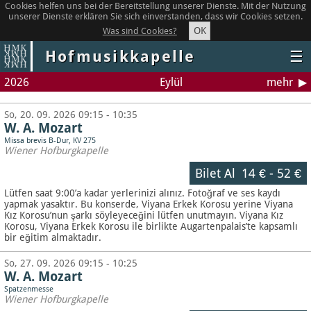
Cookies helfen uns bei der Bereitstellung unserer Dienste. Mit der Nutzung
unserer Dienste erklären Sie sich einverstanden, dass wir Cookies setzen.
OK
Was sind Cookies?
Hofmusikkapelle
☰
2026
Eylül
mehr
So, 20. 09. 2026 09:15 - 10:35
W. A. Mozart
Missa brevis B-Dur, KV 275
Wiener Hofburgkapelle
Bilet Al
14 €
-
52 €
Lütfen saat 9:00’a kadar yerlerinizi alınız. Fotoğraf ve ses kaydı
yapmak yasaktır.
Bu konserde, Viyana Erkek Korosu yerine Viyana
Kız Korosu’nun şarkı söyleyeceğini lütfen unutmayın. Viyana Kız
Korosu, Viyana Erkek Korosu ile birlikte Augartenpalais’te kapsamlı
bir eğitim almaktadır.
So, 27. 09. 2026 09:15 - 10:25
W. A. Mozart
Spatzenmesse
Wiener Hofburgkapelle