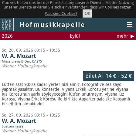
Cookies helfen uns bei der Bereitstellung unserer Dienste. Mit der Nutzung
unserer Dienste erklären Sie sich einverstanden, dass wir Cookies setzen.
OK
Was sind Cookies?
Hofmusikkapelle
☰
2026
Eylül
mehr
So, 20. 09. 2026 09:15 - 10:35
W. A. Mozart
Missa brevis B-Dur, KV 275
Wiener Hofburgkapelle
Bilet Al
14 €
-
52 €
Lütfen saat 9:00’a kadar yerlerinizi alınız. Fotoğraf ve ses kaydı
yapmak yasaktır.
Bu konserde, Viyana Erkek Korosu yerine Viyana
Kız Korosu’nun şarkı söyleyeceğini lütfen unutmayın. Viyana Kız
Korosu, Viyana Erkek Korosu ile birlikte Augartenpalais’te kapsamlı
bir eğitim almaktadır.
So, 27. 09. 2026 09:15 - 10:25
W. A. Mozart
Spatzenmesse
Wiener Hofburgkapelle