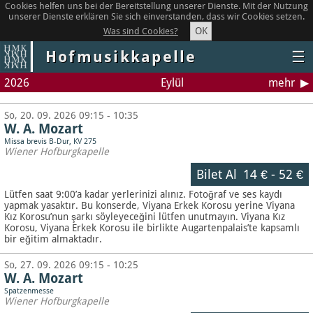
Cookies helfen uns bei der Bereitstellung unserer Dienste. Mit der Nutzung
unserer Dienste erklären Sie sich einverstanden, dass wir Cookies setzen.
OK
Was sind Cookies?
Hofmusikkapelle
☰
2026
Eylül
mehr
So, 20. 09. 2026 09:15 - 10:35
W. A. Mozart
Missa brevis B-Dur, KV 275
Wiener Hofburgkapelle
Bilet Al
14 €
-
52 €
Lütfen saat 9:00’a kadar yerlerinizi alınız. Fotoğraf ve ses kaydı
yapmak yasaktır.
Bu konserde, Viyana Erkek Korosu yerine Viyana
Kız Korosu’nun şarkı söyleyeceğini lütfen unutmayın. Viyana Kız
Korosu, Viyana Erkek Korosu ile birlikte Augartenpalais’te kapsamlı
bir eğitim almaktadır.
So, 27. 09. 2026 09:15 - 10:25
W. A. Mozart
Spatzenmesse
Wiener Hofburgkapelle