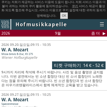
쿠키는 저희가 제공하는 서비스 이용에 도움이 됩니다. 저희 서비스 이용과 더
불어 귀하는 저희의 쿠키 활용에 동의하셨습니다.
쿠키
서비스 제공이 활성
화 되도록 협조해 주십시오. 서비스 이용으로 쿠키 설정에 대한 귀하의 동의가
OK
명백해집니다.
Hofmusikkapelle
☰
2026
9월
좀 더
2026 09.20.일요일,09:15 - 10:35
W. A. Mozart
Missa brevis B-Dur, KV 275
Wiener Hofburgkapelle
티켓 구매하기
14 €
-
52 €
9시까지 자리에 착석해 주시기 바랍니다. 사진 및 음성 촬영은 금지됩
니다.
이번 공연에서는 빈 소년 합창단 대신 빈 소녀 합창단이 노래한
다는 점을 유의해 주시기 바랍니다. 빈 소년 합창단과 빈 소녀 합창단
은 아우가르텐팔라이스에서 함께 체계적인 교육을 받고 있습니다.
2026 09.27.일요일,09:15 - 10:25
W. A. Mozart
Spatzenmesse