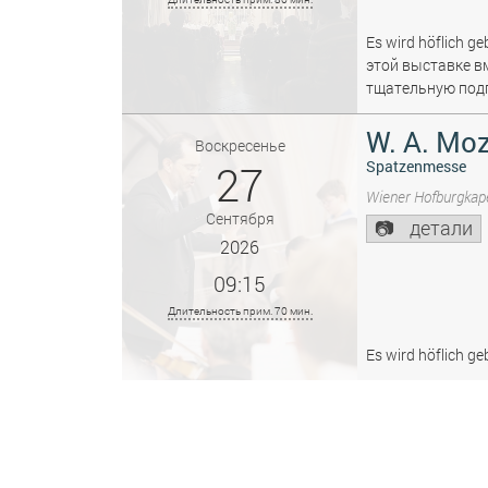
Es wird höflich ge
этой выставке в
тщательную подг
W. A. Moz
Воскресенье
27
Spatzenmesse
Wiener Hofburgkape
Сентября
детали
2026
09:15
Длительность прим. 70 мин.
Es wird höflich ge