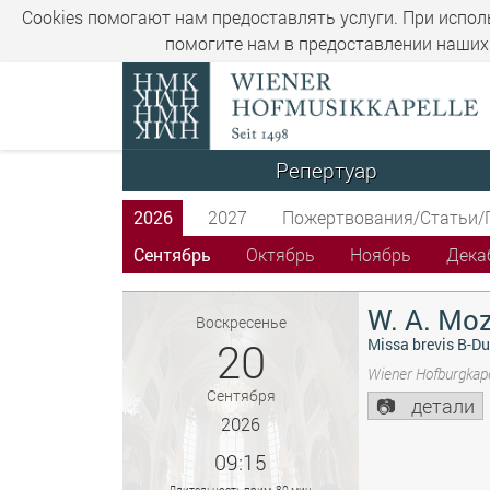
Cookies помогают нам предоставлять услуги. При испол
помогите нам в предоставлении наших 
Репертуар
2026
2027
Пожертвования/Статьи/
Сентябрь
Октябрь
Ноябрь
Дека
W. A. Moz
Воскресенье
20
Missa brevis B-Du
Wiener Hofburgkape
Сентября
детали
2026
09:15
Длительность прим. 80 мин.