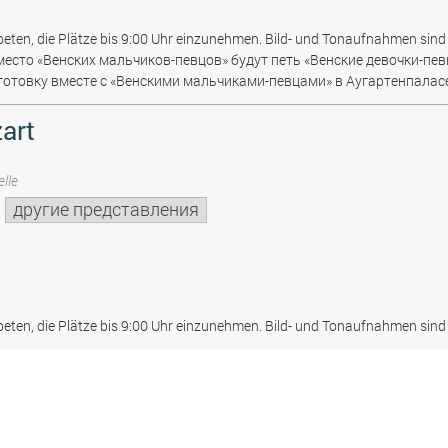
beten, die Plätze bis 9:00 Uhr einzunehmen. Bild- und Tonaufnahmen sind 
место «Венских мальчиков-певцов» будут петь «Венские девочки-пев
отовку вместе с «Венскими мальчиками-певцами» в Аугартенпаласе
art
lle
другие представления
beten, die Plätze bis 9:00 Uhr einzunehmen. Bild- und Tonaufnahmen sind 