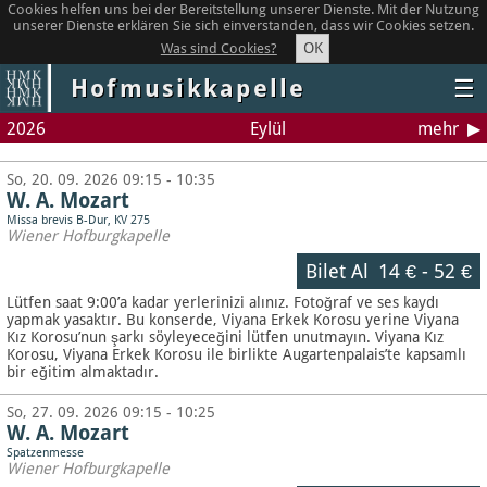
Cookies helfen uns bei der Bereitstellung unserer Dienste. Mit der Nutzung
unserer Dienste erklären Sie sich einverstanden, dass wir Cookies setzen.
OK
Was sind Cookies?
Hofmusikkapelle
☰
2026
Eylül
mehr
So, 20. 09. 2026 09:15 - 10:35
W. A. Mozart
Missa brevis B-Dur, KV 275
Wiener Hofburgkapelle
Bilet Al
14 €
-
52 €
Lütfen saat 9:00’a kadar yerlerinizi alınız. Fotoğraf ve ses kaydı
yapmak yasaktır.
Bu konserde, Viyana Erkek Korosu yerine Viyana
Kız Korosu’nun şarkı söyleyeceğini lütfen unutmayın. Viyana Kız
Korosu, Viyana Erkek Korosu ile birlikte Augartenpalais’te kapsamlı
bir eğitim almaktadır.
So, 27. 09. 2026 09:15 - 10:25
W. A. Mozart
Spatzenmesse
Wiener Hofburgkapelle