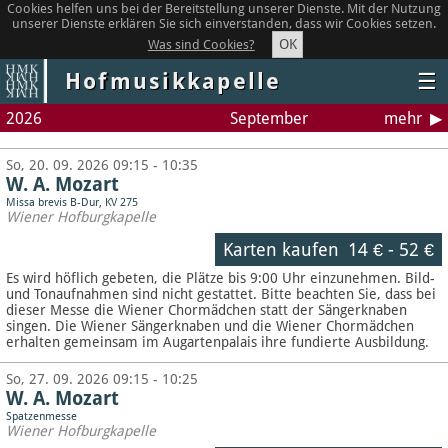
Cookies helfen uns bei der Bereitstellung unserer Dienste. Mit der Nutzung
unserer Dienste erklären Sie sich einverstanden, dass wir Cookies setzen.
OK
Was sind Cookies?
Hofmusikkapelle
☰
2026
September
mehr
So, 20. 09. 2026 09:15 - 10:35
W. A. Mozart
Missa brevis B-Dur, KV 275
Wiener Hofburgkapelle
Karten kaufen
14 €
-
52 €
Es wird höflich gebeten, die Plätze bis 9:00 Uhr einzunehmen. Bild-
und Tonaufnahmen sind nicht gestattet.
Bitte beachten Sie, dass bei
dieser Messe die Wiener Chormädchen statt der Sängerknaben
singen. Die Wiener Sängerknaben und die Wiener Chormädchen
erhalten gemeinsam im Augartenpalais ihre fundierte Ausbildung.
So, 27. 09. 2026 09:15 - 10:25
W. A. Mozart
Spatzenmesse
Wiener Hofburgkapelle