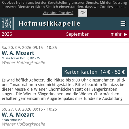
Cookies helfen uns bei der Bereitstellung unserer Dienste. Mit der Nutzung
unserer Dienste erklären Sie sich einverstanden, dass wir Cookies setzen.
OK
Was sind Cookies?
Hofmusikkapelle
☰
2026
September
mehr
So, 20. 09. 2026 09:15 - 10:35
W. A. Mozart
Missa brevis B-Dur, KV 275
Wiener Hofburgkapelle
Karten kaufen
14 €
-
52 €
Es wird höflich gebeten, die Plätze bis 9:00 Uhr einzunehmen. Bild-
und Tonaufnahmen sind nicht gestattet.
Bitte beachten Sie, dass bei
dieser Messe die Wiener Chormädchen statt der Sängerknaben
singen. Die Wiener Sängerknaben und die Wiener Chormädchen
erhalten gemeinsam im Augartenpalais ihre fundierte Ausbildung.
So, 27. 09. 2026 09:15 - 10:25
W. A. Mozart
Spatzenmesse
Wiener Hofburgkapelle