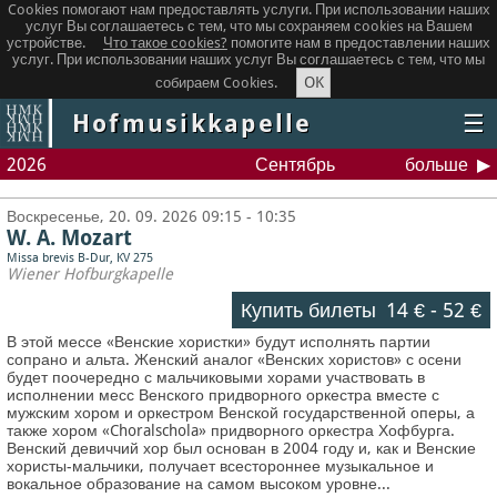
Cookies помогают нам предоставлять услуги. При использовании наших
услуг Вы соглашаетесь с тем, что мы сохраняем сookies на Вашем
устройстве.
Что такое сookies?
помогите нам в предоставлении наших
услуг. При использовании наших услуг Вы соглашаетесь с тем, что мы
OK
собираем Cookies.
Hofmusikkapelle
☰
2026
Сентябрь
больше
Воскресенье, 20. 09. 2026 09:15 - 10:35
W. A. Mozart
Missa brevis B-Dur, KV 275
Wiener Hofburgkapelle
Купить билеты
14 €
-
52 €
В этой мессе «Венские хористки» будут исполнять партии
сопрано и альта. Женский аналог «Венских хористов» с осени
будет поочередно с мальчиковыми хорами участвовать в
исполнении месс Венского придворного оркестра вместе с
мужским хором и оркестром Венской государственной оперы, а
также хором «Choralschola» придворного оркестра Хофбурга.
Венский девиччий хор был основан в 2004 году и, как и Венские
хористы-мальчики, получает всестороннее музыкальное и
вокальное образование на самом высоком уровне...