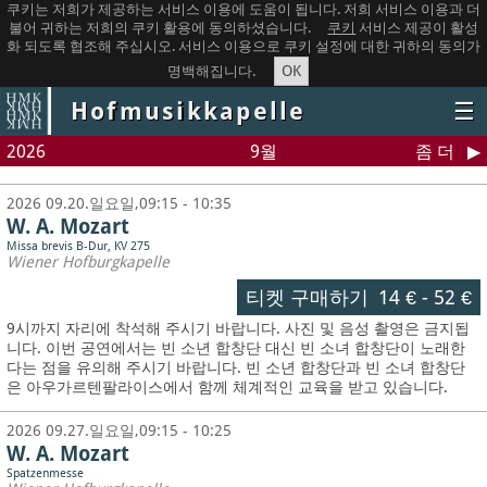
쿠키는 저희가 제공하는 서비스 이용에 도움이 됩니다. 저희 서비스 이용과 더
불어 귀하는 저희의 쿠키 활용에 동의하셨습니다.
쿠키
서비스 제공이 활성
화 되도록 협조해 주십시오. 서비스 이용으로 쿠키 설정에 대한 귀하의 동의가
OK
명백해집니다.
Hofmusikkapelle
☰
2026
9월
좀 더
2026 09.20.일요일,09:15 - 10:35
W. A. Mozart
Missa brevis B-Dur, KV 275
Wiener Hofburgkapelle
티켓 구매하기
14 €
-
52 €
9시까지 자리에 착석해 주시기 바랍니다. 사진 및 음성 촬영은 금지됩
니다.
이번 공연에서는 빈 소년 합창단 대신 빈 소녀 합창단이 노래한
다는 점을 유의해 주시기 바랍니다. 빈 소년 합창단과 빈 소녀 합창단
은 아우가르텐팔라이스에서 함께 체계적인 교육을 받고 있습니다.
2026 09.27.일요일,09:15 - 10:25
W. A. Mozart
Spatzenmesse