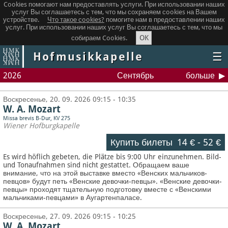
Cookies помогают нам предоставлять услуги. При использовании наших
услуг Вы соглашаетесь с тем, что мы сохраняем сookies на Вашем
устройстве.
Что такое сookies?
помогите нам в предоставлении наших
услуг. При использовании наших услуг Вы соглашаетесь с тем, что мы
OK
собираем Cookies.
Hofmusikkapelle
☰
2026
Сентябрь
больше
Воскресенье, 20. 09. 2026 09:15 - 10:35
W. A. Mozart
Missa brevis B-Dur, KV 275
Wiener Hofburgkapelle
Купить билеты
14 €
-
52 €
Es wird höflich gebeten, die Plätze bis 9:00 Uhr einzunehmen. Bild-
und Tonaufnahmen sind nicht gestattet.
Обращаем ваше
внимание, что на этой выставке вместо «Венских мальчиков-
певцов» будут петь «Венские девочки-певцы». «Венские девочки-
певцы» проходят тщательную подготовку вместе с «Венскими
мальчиками-певцами» в Аугартенпаласе.
Воскресенье, 27. 09. 2026 09:15 - 10:25
W. A. Mozart