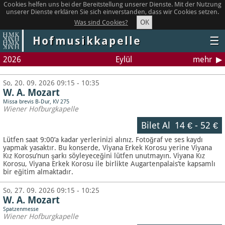
Cookies helfen uns bei der Bereitstellung unserer Dienste. Mit der Nutzung
unserer Dienste erklären Sie sich einverstanden, dass wir Cookies setzen.
OK
Was sind Cookies?
Hofmusikkapelle
☰
2026
Eylül
mehr
So, 20. 09. 2026 09:15 - 10:35
W. A. Mozart
Missa brevis B-Dur, KV 275
Wiener Hofburgkapelle
Bilet Al
14 €
-
52 €
Lütfen saat 9:00’a kadar yerlerinizi alınız. Fotoğraf ve ses kaydı
yapmak yasaktır.
Bu konserde, Viyana Erkek Korosu yerine Viyana
Kız Korosu’nun şarkı söyleyeceğini lütfen unutmayın. Viyana Kız
Korosu, Viyana Erkek Korosu ile birlikte Augartenpalais’te kapsamlı
bir eğitim almaktadır.
So, 27. 09. 2026 09:15 - 10:25
W. A. Mozart
Spatzenmesse
Wiener Hofburgkapelle