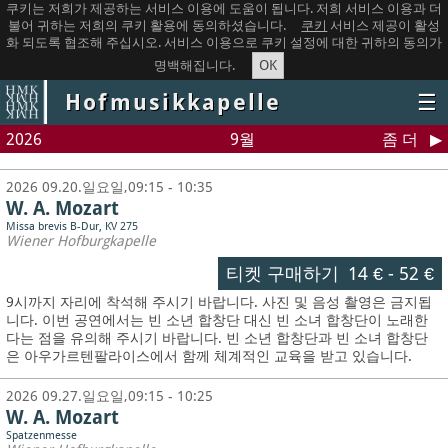
쿠키는 저희가 제공하는 서비스 이용에 도움이 됩니다. 저희 서비스 이용과 더
불어 귀하는 저희의 쿠키 활용에 동의하셨습니다.
쿠키
서비스 제공이 활성
화 되도록 협조해 주십시오. 서비스 이용으로 쿠키 설정에 대한 귀하의 동의가
OK
명백해집니다.
Hofmusikkapelle
☰
2026
9월
좀 더
2026 09.20.일요일,09:15 - 10:35
W. A. Mozart
Missa brevis B-Dur, KV 275
Wiener Hofburgkapelle
티켓 구매하기
14 €
-
52 €
9시까지 자리에 착석해 주시기 바랍니다. 사진 및 음성 촬영은 금지됩
니다.
이번 공연에서는 빈 소년 합창단 대신 빈 소녀 합창단이 노래한
다는 점을 유의해 주시기 바랍니다. 빈 소년 합창단과 빈 소녀 합창단
은 아우가르텐팔라이스에서 함께 체계적인 교육을 받고 있습니다.
2026 09.27.일요일,09:15 - 10:25
W. A. Mozart
Spatzenmesse