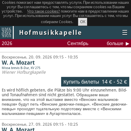
Cookies помогают нам предоставлять услуги. При использовании наших
услуг Вы соглашаетесь с тем, что мы сохраняем сookies на Вашем
устройстве.
Что такое сookies?
помогите нам в предоставлении наших
услуг. При использовании наших услуг Вы соглашаетесь с тем, что мы
OK
собираем Cookies.
Hofmusikkapelle
☰
2026
Сентябрь
больше
Воскресенье, 20. 09. 2026 09:15 - 10:35
W. A. Mozart
Missa brevis B-Dur, KV 275
Wiener Hofburgkapelle
Купить билеты
14 €
-
52 €
Es wird höflich gebeten, die Plätze bis 9:00 Uhr einzunehmen. Bild-
und Tonaufnahmen sind nicht gestattet.
Обращаем ваше
внимание, что на этой выставке вместо «Венских мальчиков-
певцов» будут петь «Венские девочки-певцы». «Венские девочки-
певцы» проходят тщательную подготовку вместе с «Венскими
мальчиками-певцами» в Аугартенпаласе.
Воскресенье, 27. 09. 2026 09:15 - 10:25
W. A. Mozart