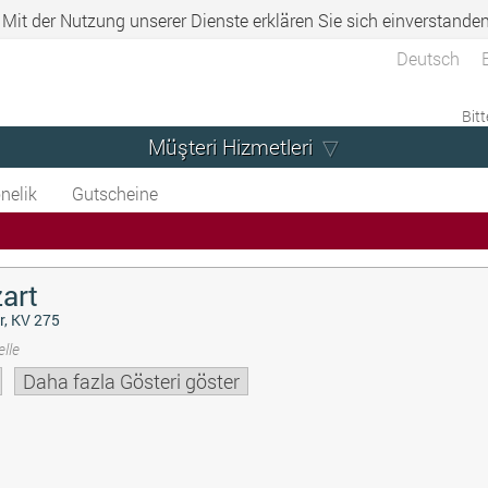
. Mit der Nutzung unserer Dienste erklären Sie sich einverstande
Deutsch
Bitt
Müşteri Hizmetleri
nelik
Gutscheine
art
r, KV 275
lle
Daha fazla Gösteri göster