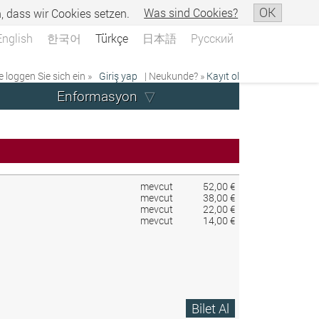
OK
n, dass wir Cookies setzen.
Was sind Cookies?
English
한국어
Türkçe
日本語
Русский
e loggen Sie sich ein »
Giriş yap
| Neukunde? »
Kayıt ol
Enformasyon
mevcut
52,00 €
mevcut
38,00 €
mevcut
22,00 €
mevcut
14,00 €
Bilet Al