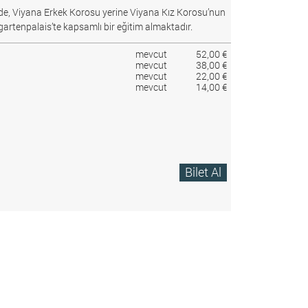
e, Viyana Erkek Korosu yerine Viyana Kız Korosu’nun
gartenpalais’te kapsamlı bir eğitim almaktadır.
mevcut
52,00 €
mevcut
38,00 €
mevcut
22,00 €
mevcut
14,00 €
Bilet Al