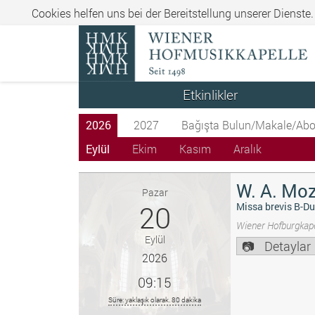
Cookies helfen uns bei der Bereitstellung unserer Dienste
Etkinlikler
2026
2027
Bağışta Bulun/Makale/Abo
Eylül
Ekim
Kasım
Aralık
W. A. Moz
Pazar
20
Missa brevis B-Du
Wiener Hofburgkape
Eylül
Detaylar
2026
09:15
Süre: yaklaşık olarak. 80 dakika