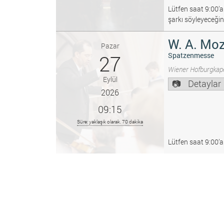
Lütfen saat 9:00’a
şarkı söyleyeceğin
W. A. Moz
Pazar
27
Spatzenmesse
Wiener Hofburgkape
Eylül
Detaylar
2026
09:15
Süre: yaklaşık olarak. 70 dakika
Lütfen saat 9:00’a