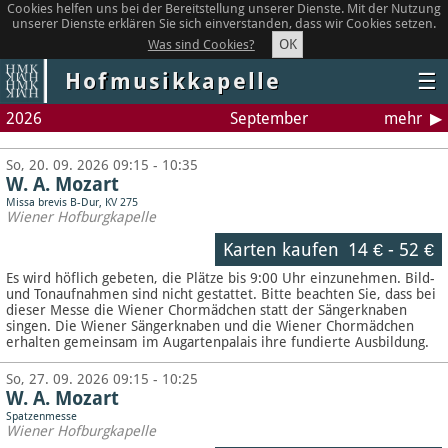
Cookies helfen uns bei der Bereitstellung unserer Dienste. Mit der Nutzung
unserer Dienste erklären Sie sich einverstanden, dass wir Cookies setzen.
OK
Was sind Cookies?
Hofmusikkapelle
☰
2026
September
mehr
So, 20. 09. 2026 09:15 - 10:35
W. A. Mozart
Missa brevis B-Dur, KV 275
Wiener Hofburgkapelle
Karten kaufen
14 €
-
52 €
Es wird höflich gebeten, die Plätze bis 9:00 Uhr einzunehmen. Bild-
und Tonaufnahmen sind nicht gestattet.
Bitte beachten Sie, dass bei
dieser Messe die Wiener Chormädchen statt der Sängerknaben
singen. Die Wiener Sängerknaben und die Wiener Chormädchen
erhalten gemeinsam im Augartenpalais ihre fundierte Ausbildung.
So, 27. 09. 2026 09:15 - 10:25
W. A. Mozart
Spatzenmesse
Wiener Hofburgkapelle