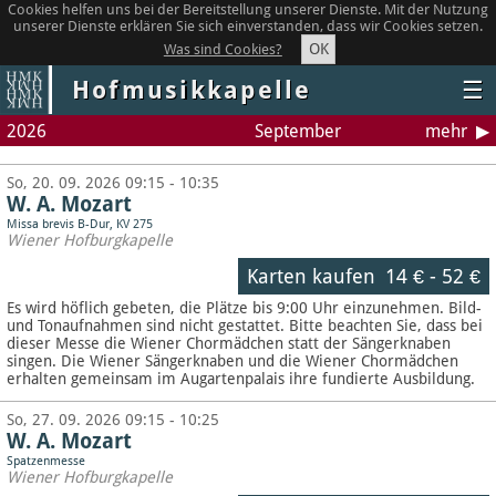
Cookies helfen uns bei der Bereitstellung unserer Dienste. Mit der Nutzung
unserer Dienste erklären Sie sich einverstanden, dass wir Cookies setzen.
OK
Was sind Cookies?
Hofmusikkapelle
☰
2026
September
mehr
So, 20. 09. 2026 09:15 - 10:35
W. A. Mozart
Missa brevis B-Dur, KV 275
Wiener Hofburgkapelle
Karten kaufen
14 €
-
52 €
Es wird höflich gebeten, die Plätze bis 9:00 Uhr einzunehmen. Bild-
und Tonaufnahmen sind nicht gestattet.
Bitte beachten Sie, dass bei
dieser Messe die Wiener Chormädchen statt der Sängerknaben
singen. Die Wiener Sängerknaben und die Wiener Chormädchen
erhalten gemeinsam im Augartenpalais ihre fundierte Ausbildung.
So, 27. 09. 2026 09:15 - 10:25
W. A. Mozart
Spatzenmesse
Wiener Hofburgkapelle