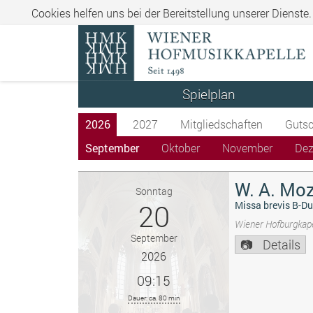
Cookies helfen uns bei der Bereitstellung unserer Dienste
Spielplan
2026
2027
Mitgliedschaften
Gutsc
September
Oktober
November
De
W. A. Moz
Sonntag
20
Missa brevis B-Du
Wiener Hofburgkape
September
Details
2026
09:15
Dauer: ca. 80 min