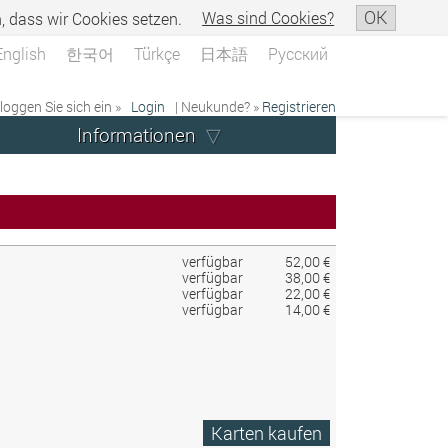
OK
n, dass wir Cookies setzen.
Was sind Cookies?
English
한국어
Türkçe
日本語
Русский
 loggen Sie sich ein »
Login
| Neukunde? »
Registrieren
Informationen
verfügbar
52,00 €
verfügbar
38,00 €
verfügbar
22,00 €
verfügbar
14,00 €
Karten kaufen