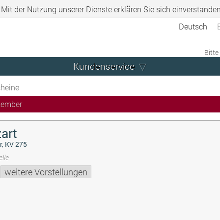
. Mit der Nutzung unserer Dienste erklären Sie sich einverstande
Deutsch
Bitte
Kundenservice
heine
zember
art
r, KV 275
lle
weitere Vorstellungen