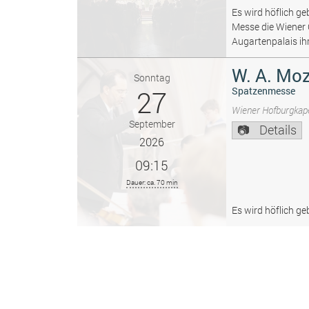
Es wird höflich ge
Messe die Wiener
Augartenpalais ih
W. A. Moz
Sonntag
27
Spatzenmesse
Wiener Hofburgkape
September
Details
2026
09:15
Dauer: ca. 70 min
Es wird höflich ge