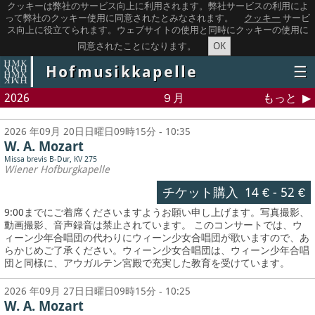
クッキーは弊社のサービス向上に利用されます。弊社サービスの利用によ
って弊社のクッキー使用に同意されたとみなされます。
クッキー
サービ
ス向上に役立てられます。ウェブサイトの使用と同時にクッキーの使用に
OK
同意されたことになります。
Hofmusikkapelle
☰
2026
９月
もっと
2026 年09月 20日日曜日09時15分 - 10:35
W. A. Mozart
Missa brevis B-Dur, KV 275
Wiener Hofburgkapelle
チケット購入
14 €
-
52 €
9:00までにご着席くださいますようお願い申し上げます。写真撮影、
動画撮影、音声録音は禁止されています。
このコンサートでは、ウ
ィーン少年合唱団の代わりにウィーン少女合唱団が歌いますので、あ
らかじめご了承ください。ウィーン少女合唱団は、ウィーン少年合唱
団と同様に、アウガルテン宮殿で充実した教育を受けています。
2026 年09月 27日日曜日09時15分 - 10:25
W. A. Mozart