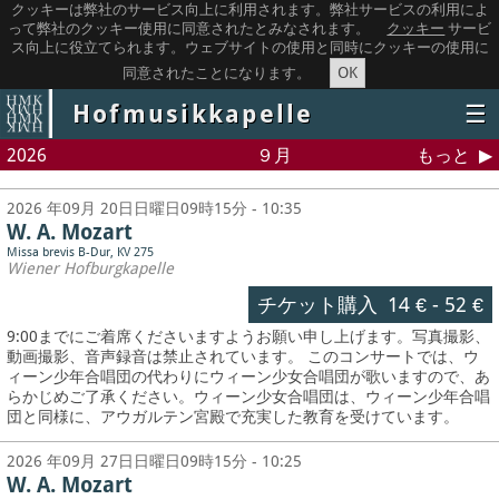
クッキーは弊社のサービス向上に利用されます。弊社サービスの利用によ
って弊社のクッキー使用に同意されたとみなされます。
クッキー
サービ
ス向上に役立てられます。ウェブサイトの使用と同時にクッキーの使用に
OK
同意されたことになります。
Hofmusikkapelle
☰
2026
９月
もっと
2026 年09月 20日日曜日09時15分 - 10:35
W. A. Mozart
Missa brevis B-Dur, KV 275
Wiener Hofburgkapelle
チケット購入
14 €
-
52 €
9:00までにご着席くださいますようお願い申し上げます。写真撮影、
動画撮影、音声録音は禁止されています。
このコンサートでは、ウ
ィーン少年合唱団の代わりにウィーン少女合唱団が歌いますので、あ
らかじめご了承ください。ウィーン少女合唱団は、ウィーン少年合唱
団と同様に、アウガルテン宮殿で充実した教育を受けています。
2026 年09月 27日日曜日09時15分 - 10:25
W. A. Mozart