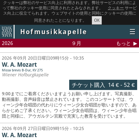
クッキーは弊社のサービス向上に利用されます。弊社サービスの利用によ
って弊社のクッキー使用に同意されたとみなされます。
クッキー
サービ
ス向上に役立てられます。ウェブサイトの使用と同時にクッキーの使用に
OK
同意されたことになります。
Hofmusikkapelle
☰
2026
９月
もっと
2026 年09月 20日日曜日09時15分 - 10:35
W. A. Mozart
Missa brevis B-Dur, KV 275
Wiener Hofburgkapelle
チケット購入
14 €
-
52 €
9:00までにご着席くださいますようお願い申し上げます。写真撮影、
動画撮影、音声録音は禁止されています。
このコンサートでは、ウ
ィーン少年合唱団の代わりにウィーン少女合唱団が歌いますので、あ
らかじめご了承ください。ウィーン少女合唱団は、ウィーン少年合唱
団と同様に、アウガルテン宮殿で充実した教育を受けています。
2026 年09月 27日日曜日09時15分 - 10:25
W. A. Mozart