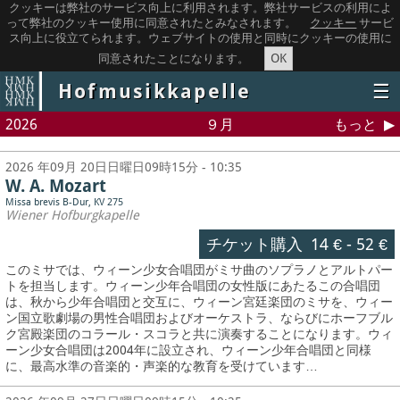
クッキーは弊社のサービス向上に利用されます。弊社サービスの利用によ
って弊社のクッキー使用に同意されたとみなされます。
クッキー
サービ
ス向上に役立てられます。ウェブサイトの使用と同時にクッキーの使用に
OK
同意されたことになります。
Hofmusikkapelle
☰
2026
９月
もっと
2026 年09月 20日日曜日09時15分 - 10:35
W. A. Mozart
Missa brevis B-Dur, KV 275
Wiener Hofburgkapelle
チケット購入
14 €
-
52 €
このミサでは、ウィーン少女合唱団がミサ曲のソプラノとアルトパー
トを担当します。ウィーン少年合唱団の女性版にあたるこの合唱団
は、秋から少年合唱団と交互に、ウィーン宮廷楽団のミサを、ウィー
ン国立歌劇場の男性合唱団およびオーケストラ、ならびにホーフブル
ク宮殿楽団のコラール・スコラと共に演奏することになります。ウィ
ーン少女合唱団は2004年に設立され、ウィーン少年合唱団と同様
に、最高水準の音楽的・声楽的な教育を受けています…