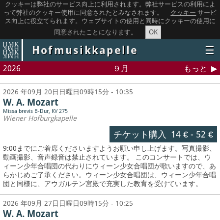
クッキーは弊社のサービス向上に利用されます。弊社サービスの利用によ
って弊社のクッキー使用に同意されたとみなされます。
クッキー
サービ
ス向上に役立てられます。ウェブサイトの使用と同時にクッキーの使用に
OK
同意されたことになります。
Hofmusikkapelle
☰
2026
９月
もっと
2026 年09月 20日日曜日09時15分 - 10:35
W. A. Mozart
Missa brevis B-Dur, KV 275
Wiener Hofburgkapelle
チケット購入
14 €
-
52 €
9:00までにご着席くださいますようお願い申し上げます。写真撮影、
動画撮影、音声録音は禁止されています。
このコンサートでは、ウ
ィーン少年合唱団の代わりにウィーン少女合唱団が歌いますので、あ
らかじめご了承ください。ウィーン少女合唱団は、ウィーン少年合唱
団と同様に、アウガルテン宮殿で充実した教育を受けています。
2026 年09月 27日日曜日09時15分 - 10:25
W. A. Mozart