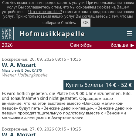
Cookies помогают нам предоставлять услуги. При использовании наших
услуг Вы соглашаетесь с тем, что мы сохраняем сookies на Вашем
устройстве.
Что такое сookies?
помогите нам в предоставлении наших
услуг. При использовании наших услуг Вы соглашаетесь с тем, что мы
OK
собираем Cookies.
Hofmusikkapelle
☰
2026
Сентябрь
больше
Воскресенье, 20. 09. 2026 09:15 - 10:35
W. A. Mozart
Missa brevis B-Dur, KV 275
Wiener Hofburgkapelle
Купить билеты
14 €
-
52 €
Es wird höflich gebeten, die Plätze bis 9:00 Uhr einzunehmen. Bild-
und Tonaufnahmen sind nicht gestattet.
Обращаем ваше
внимание, что на этой выставке вместо «Венских мальчиков-
певцов» будут петь «Венские девочки-певцы». «Венские девочки-
певцы» проходят тщательную подготовку вместе с «Венскими
мальчиками-певцами» в Аугартенпаласе.
Воскресенье, 27. 09. 2026 09:15 - 10:25
W. A. Mozart