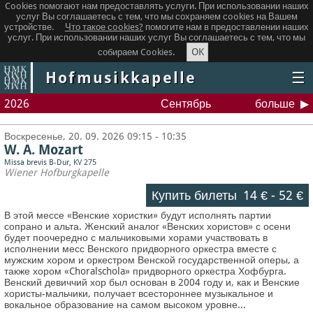
Cookies помогают нам предоставлять услуги. При использовании наших
услуг Вы соглашаетесь с тем, что мы сохраняем сookies на Вашем
устройстве.
Что такое сookies?
помогите нам в предоставлении наших
услуг. При использовании наших услуг Вы соглашаетесь с тем, что мы
OK
собираем Cookies.
Hofmusikkapelle
☰
2026
Сентябрь
больше
Воскресенье, 20. 09. 2026 09:15 - 10:35
W. A. Mozart
Missa brevis B-Dur, KV 275
Wiener Hofburgkapelle
Купить билеты
14 €
-
52 €
В этой мессе «Венские хористки» будут исполнять партии
сопрано и альта. Женский аналог «Венских хористов» с осени
будет поочередно с мальчиковыми хорами участвовать в
исполнении месс Венского придворного оркестра вместе с
мужским хором и оркестром Венской государственной оперы, а
также хором «Choralschola» придворного оркестра Хофбурга.
Венский девиччий хор был основан в 2004 году и, как и Венские
хористы-мальчики, получает всестороннее музыкальное и
вокальное образование на самом высоком уровне...