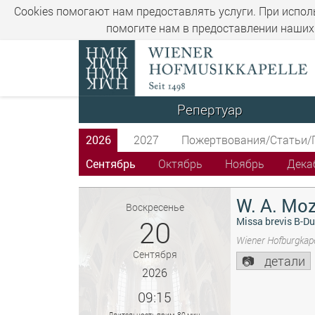
Cookies помогают нам предоставлять услуги. При испол
помогите нам в предоставлении наших 
Репертуар
2026
2027
Пожертвования/Статьи/
Сентябрь
Октябрь
Ноябрь
Дека
W. A. Moz
Воскресенье
20
Missa brevis B-Du
Wiener Hofburgkape
Сентября
детали
2026
09:15
Длительность прим. 80 мин.