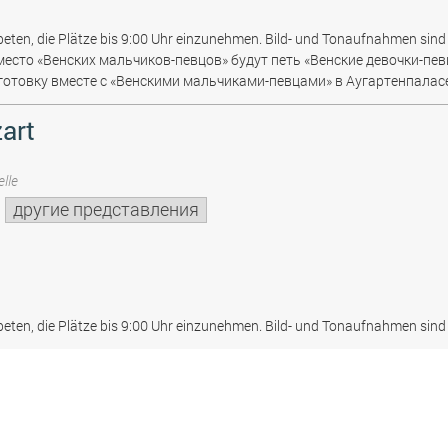
beten, die Plätze bis 9:00 Uhr einzunehmen. Bild- und Tonaufnahmen sind 
место «Венских мальчиков-певцов» будут петь «Венские девочки-пев
отовку вместе с «Венскими мальчиками-певцами» в Аугартенпаласе
art
lle
другие представления
beten, die Plätze bis 9:00 Uhr einzunehmen. Bild- und Tonaufnahmen sind 