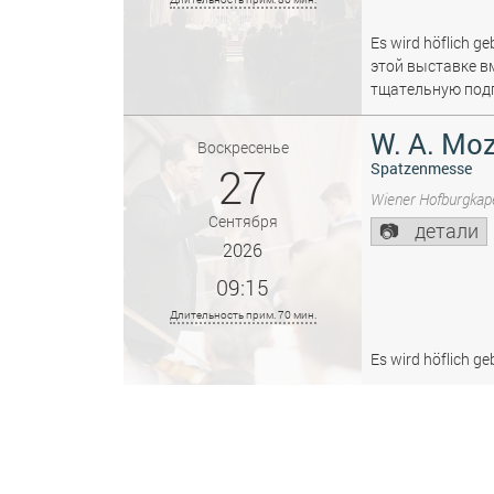
Es wird höflich ge
этой выставке в
тщательную подг
W. A. Moz
Воскресенье
27
Spatzenmesse
Wiener Hofburgkape
Сентября
детали
2026
09:15
Длительность прим. 70 мин.
Es wird höflich ge