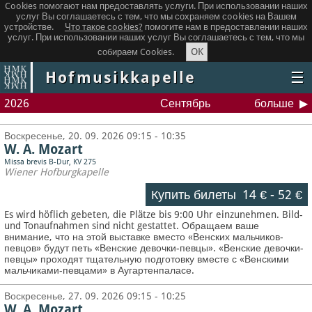
Cookies помогают нам предоставлять услуги. При использовании наших
услуг Вы соглашаетесь с тем, что мы сохраняем сookies на Вашем
устройстве.
Что такое сookies?
помогите нам в предоставлении наших
услуг. При использовании наших услуг Вы соглашаетесь с тем, что мы
OK
собираем Cookies.
Hofmusikkapelle
☰
2026
Сентябрь
больше
Воскресенье, 20. 09. 2026 09:15 - 10:35
W. A. Mozart
Missa brevis B-Dur, KV 275
Wiener Hofburgkapelle
Купить билеты
14 €
-
52 €
Es wird höflich gebeten, die Plätze bis 9:00 Uhr einzunehmen. Bild-
und Tonaufnahmen sind nicht gestattet.
Обращаем ваше
внимание, что на этой выставке вместо «Венских мальчиков-
певцов» будут петь «Венские девочки-певцы». «Венские девочки-
певцы» проходят тщательную подготовку вместе с «Венскими
мальчиками-певцами» в Аугартенпаласе.
Воскресенье, 27. 09. 2026 09:15 - 10:25
W. A. Mozart