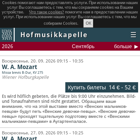
Cookies помогают нам предоставлять услуги. При использовании наших
услуг Вы соглашаетесь с тем, что мы сохраняем сookies на Вашем
устройстве.
Что такое сookies?
помогите нам в предоставлении наших
услуг. При использовании наших услуг Вы соглашаетесь с тем, что мы
OK
собираем Cookies.
Hofmusikkapelle
☰
2026
Сентябрь
больше
Воскресенье, 20. 09. 2026 09:15 - 10:35
W. A. Mozart
Missa brevis B-Dur, KV 275
Wiener Hofburgkapelle
Купить билеты
14 €
-
52 €
Es wird höflich gebeten, die Plätze bis 9:00 Uhr einzunehmen. Bild-
und Tonaufnahmen sind nicht gestattet.
Обращаем ваше
внимание, что на этой выставке вместо «Венских мальчиков-
певцов» будут петь «Венские девочки-певцы». «Венские девочки-
певцы» проходят тщательную подготовку вместе с «Венскими
мальчиками-певцами» в Аугартенпаласе.
Воскресенье, 27. 09. 2026 09:15 - 10:25
W. A. Mozart