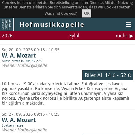
Cookies helfen uns bei der Bereitstellung unserer Dienste. Mit der Nutzung
unserer Dienste erklären Sie sich einverstanden, dass wir Cookies setzen.
OK
Was sind Cookies?
Hofmusikkapelle
☰
2026
Eylül
mehr
So, 20. 09. 2026 09:15 - 10:35
W. A. Mozart
Missa brevis B-Dur, KV 275
Wiener Hofburgkapelle
Bilet Al
14 €
-
52 €
Lütfen saat 9:00’a kadar yerlerinizi alınız. Fotoğraf ve ses kaydı
yapmak yasaktır.
Bu konserde, Viyana Erkek Korosu yerine Viyana
Kız Korosu’nun şarkı söyleyeceğini lütfen unutmayın. Viyana Kız
Korosu, Viyana Erkek Korosu ile birlikte Augartenpalais’te kapsamlı
bir eğitim almaktadır.
So, 27. 09. 2026 09:15 - 10:25
W. A. Mozart
Spatzenmesse
Wiener Hofburgkapelle