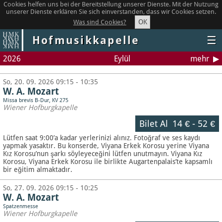
Cookies helfen uns bei der Bereitstellung unserer Dienste. Mit der Nutzung
unserer Dienste erklären Sie sich einverstanden, dass wir Cookies setzen.
OK
Was sind Cookies?
Hofmusikkapelle
☰
2026
Eylül
mehr
So, 20. 09. 2026 09:15 - 10:35
W. A. Mozart
Missa brevis B-Dur, KV 275
Wiener Hofburgkapelle
Bilet Al
14 €
-
52 €
Lütfen saat 9:00’a kadar yerlerinizi alınız. Fotoğraf ve ses kaydı
yapmak yasaktır.
Bu konserde, Viyana Erkek Korosu yerine Viyana
Kız Korosu’nun şarkı söyleyeceğini lütfen unutmayın. Viyana Kız
Korosu, Viyana Erkek Korosu ile birlikte Augartenpalais’te kapsamlı
bir eğitim almaktadır.
So, 27. 09. 2026 09:15 - 10:25
W. A. Mozart
Spatzenmesse
Wiener Hofburgkapelle