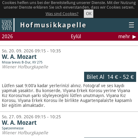
Cookies helfen uns bei der Bereitstellung unserer Dienste. Mit der Nutzung
unserer Dienste erklären Sie sich einverstanden, dass wir Cookies setzen.
OK
Was sind Cookies?
Hofmusikkapelle
☰
2026
Eylül
mehr
So, 20. 09. 2026 09:15 - 10:35
W. A. Mozart
Missa brevis B-Dur, KV 275
Wiener Hofburgkapelle
Bilet Al
14 €
-
52 €
Lütfen saat 9:00’a kadar yerlerinizi alınız. Fotoğraf ve ses kaydı
yapmak yasaktır.
Bu konserde, Viyana Erkek Korosu yerine Viyana
Kız Korosu’nun şarkı söyleyeceğini lütfen unutmayın. Viyana Kız
Korosu, Viyana Erkek Korosu ile birlikte Augartenpalais’te kapsamlı
bir eğitim almaktadır.
So, 27. 09. 2026 09:15 - 10:25
W. A. Mozart
Spatzenmesse
Wiener Hofburgkapelle